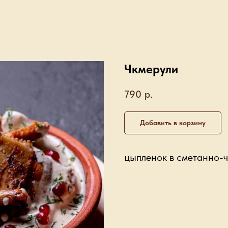
Чкмерули
790
р.
Добавить в корзину
цыпленок в сметанно-