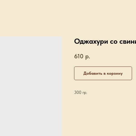
Оджахури со свин
610
р.
Добавить в корзину
300 гр.